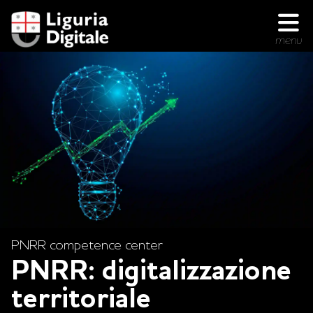
menu
Home
PNRR competence center
PNRR: digitalizzazione
territoriale