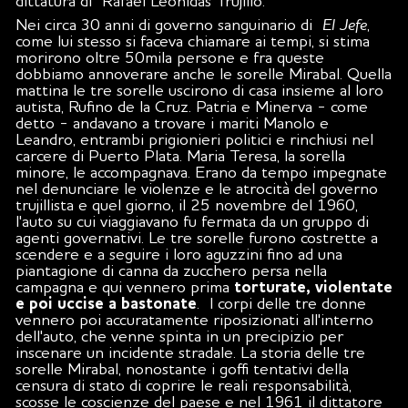
dittatura di Rafael Leónidas Trujillo.
Nei circa 30 anni di governo sanguinario di
El Jefe
,
come lui stesso si faceva chiamare ai tempi, si stima
morirono oltre 50mila persone e fra queste
dobbiamo annoverare anche le sorelle Mirabal. Quella
mattina le tre sorelle uscirono di casa insieme al loro
autista, Rufino de la Cruz. Patria e Minerva - come
detto - andavano a trovare i mariti Manolo e
Leandro, entrambi prigionieri politici e rinchiusi nel
carcere di Puerto Plata. Maria Teresa, la sorella
minore, le accompagnava. Erano da tempo impegnate
nel denunciare le violenze e le atrocità del governo
trujillista e quel giorno, il 25 novembre del 1960,
l'auto su cui viaggiavano fu fermata da un gruppo di
agenti governativi. Le tre sorelle furono costrette a
scendere e a seguire i loro aguzzini fino ad una
piantagione di canna da zucchero persa nella
campagna e qui vennero prima
torturate, violentate
e poi uccise a bastonate
. I corpi delle tre donne
vennero poi accuratamente riposizionati all'interno
dell'auto, che venne spinta in un precipizio per
inscenare un incidente stradale. La storia delle tre
sorelle Mirabal, nonostante i goffi tentativi della
censura di stato di coprire le reali responsabilità,
scosse le coscienze del paese e nel 1961 il dittatore